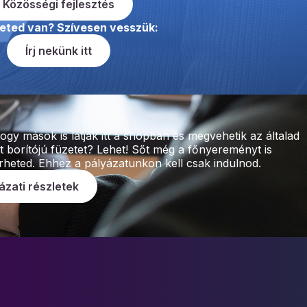
Közösségi fejlesztés
eted van? Szívesen vesszük:
Írj nekünk itt
ogy mások is látják itt a shopban és megvehetik az általad
t borítójú füzetet? Lehet! Sőt még a főnyereményt is
heted. Ehhez a pályázatunkon kell csak indulnod.
ázati részletek