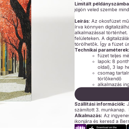
Limitált példányszámb
jöjjön veled szembe min
Leírás
: Az okosfüzet műa
írva könnyen digitalizálha
alkalmazással történhet
felületeken. A digitaliz
törölhetők. Így a füzet 
Technikai paraméterek
füzet teljes m
lapok: 8 ponth
oldal), 3 lap h
csomag tartalm
törlőkendő
alkalmazás in
Szállítási információk:
J
számított 3. munkanap.
Alkalmazás:
Az ingyenes
ikonjára és keresd a Berr