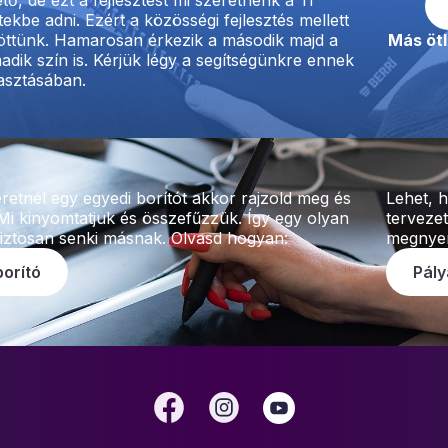
ekbe adni. Ezért a közösségi fejlesztés mellett
öttünk. Hamarosan érkezik a második majd a
Más ötl
adik szín is. Kérjük légy a segítségünkre ennek
lasztásában.
etnél egy egyedi borítót akkor rajzold meg és
Lehet, h
Mi kinyomtatjuk és összefűzzük. Így egy olyan
tervezet
biztosan senki másnak. Olvasd hogyan:
megnyer
borító
Pály