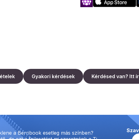
tételek
Gyakori kérdések
Kérdésed van? Itt 
Szav
klene a Berribook esetleg más színben?
tő, de ezt a fejlesztést mi szeretnénk a Ti