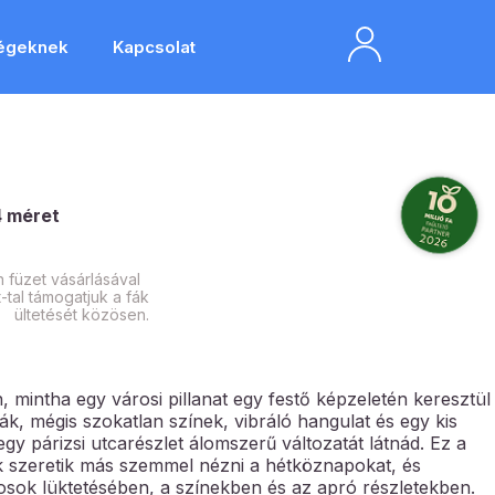
égeknek
Kapcsolat
4 méret
 füzet vásárlásával
-tal támogatjuk a fák
ültetését közösen.
, mintha egy városi pillanat egy festő képzeletén keresztül
ák, mégis szokatlan színek, vibráló hangulat és egy kis
gy párizsi utcarészlet álomszerű változatát látnád. Ez a
ik szeretik más szemmel nézni a hétköznapokat, és
árosok lüktetésében, a színekben és az apró részletekben.