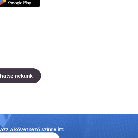
írhatsz nekünk
azz a következő színre itt: