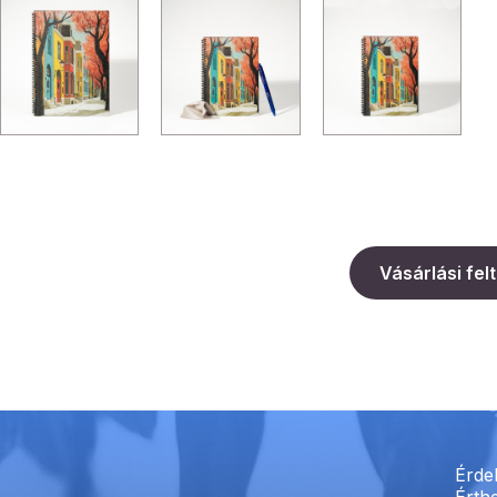
Vásárlási fel
Érde
Érthe