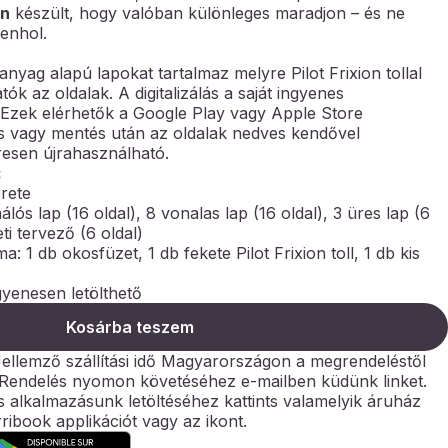
an
készült, hogy valóban különleges maradjon – és ne
denhol.
nyag alapú lapokat tartalmaz melyre Pilot Frixion tollal
tók az oldalak. A digitalizálás a saját ingyenes
. Ezek elérhetők a Google Play vagy Apple Store
álás vagy mentés után az oldalak nedves kendővel
üresen újrahasználható.
:
érete
álós lap (16 oldal), 8 vonalas lap (16 oldal), 3 üres lap (6
eti tervező (6 oldal)
a: 1 db okosfüzet, 1 db fekete Pilot Frixion toll, 1 db kis
gyenesen letölthető
Kosárba teszem
ellemző szállítási idő Magyarországon a megrendeléstől
 Rendelés nyomon követéséhez e-mailben küdünk linket.
 alkalmazásunk letöltéséhez kattints valamelyik áruház
ribook applikációt vagy az ikont.