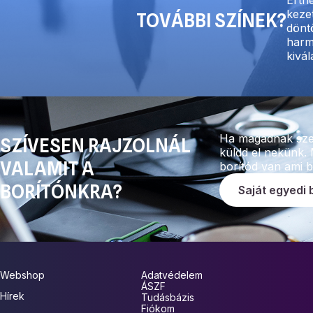
kezet
TOVÁBBI SZÍNEK?
dönt
harm
kivá
Ha magadnak szer
SZÍVESEN RAJZOLNÁL
küldd el nekünk. 
VALAMIT A
borítód van ami 
BORÍTÓNKRA?
Saját egyedi 
Webshop
Adatvédelem
ÁSZF
Hírek
Tudásbázis
Fiókom