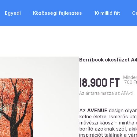
Egyedi
Közösségi fejlesztés
10 millió fát
C
Berrībook okosfüzet A
Minden
18.900
Ft
700 Ft
Az ár tartalmazza az ÁFA-t!
Az
AVENUE
design olyan
kelne életre. Ismerős utc
művészi káosz – mintha e
borító azoknak szól, ak
inspirációt találnak a v