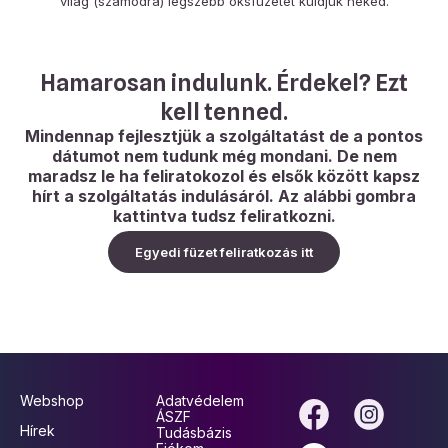
világ (számodra) legszebb oksfüzetét küldjük neked.
Hamarosan indulunk. Érdekel? Ezt
kell tenned.
Mindennap fejlesztjük a szolgáltatást de a pontos
dátumot nem tudunk még mondani. De nem
maradsz le ha feliratokozol és elsők között kapsz
hírt a szolgáltatás indulásáról. Az alábbi gombra
kattintva tudsz feliratkozni.
Egyedi füzet feliratkozás itt
Webshop
Adatvédelem
ÁSZF
Hírek
Tudásbázis