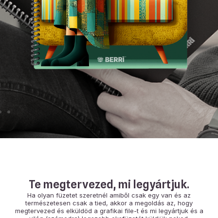
Te megtervezed, mi legyártjuk.
Ha olyan füzetet szeretnél amiből csak egy van és az
természetesen csak a tied, akkor a megoldás az, hogy
megtervezed és elküldöd a grafikai file-t és mi legyártjuk és a