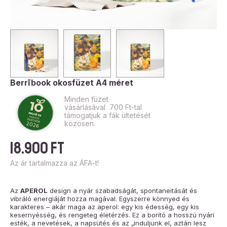
Berrībook okosfüzet A4 méret
Minden füzet
vásárlásával 700 Ft-tal
támogatjuk a fák ültetését
közösen.
18.900
Ft
Az ár tartalmazza az ÁFA-t!
Az
APEROL
design a nyár szabadságát, spontaneitását és
vibráló energiáját hozza magával. Egyszerre könnyed és
karakteres – akár maga az aperol: egy kis édesség, egy kis
kesernyésség, és rengeteg életérzés. Ez a borító a hosszú nyári
esték, a nevetések, a napsütés és az „induljunk el, aztán lesz