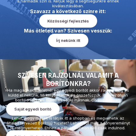
a harmadik szín is. Kérjük légy a segítségünkre ennek
kiválasztásában.
Szavazz a következő színre itt:
Közösségi fejlesztés
Más ötleted van? Szívesen vesszük:
Írj nekünk itt
SZÍVESEN RAJZOLNÁL VALAMIT A
BORÍTÓNKRA?
Ha magadnak szeretnél egy egyedi borítót akkor rajzold meg és
küldd el nekünk. Mi kinyomtatjuk és összefűzzük. Így egy olyan
borítód van ami biztosan senki másnak. Olvasd hogyan:
Saját egyedi borító
Lehet, hogy mások is látják itt a shopban és megvehetik az
általad tervezett borítójú füzetet? Lehet! Sőt még a főnyereményt
is megnyerheted. Ehhez a pályázatunkon kell csak indulnod.