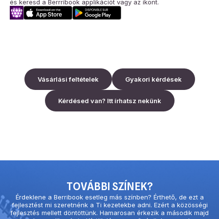
és keresd a Berrribook applikációt vagy az ikont.
Vásárlási feltételek
Gyakori kérdések
Kérdésed van? Itt írhatsz nekünk
TOVÁBBI SZÍNEK?
Érdeklene a Berribook esetleg más színben? Érthető, de ezt a
fejlesztést mi szeretnénk a Ti kezetekbe adni. Ezért a közösségi
fejlesztés mellett döntöttünk. Hamarosan érkezik a második majd