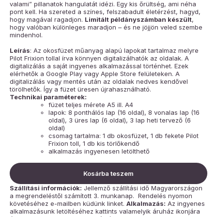
valami” pillanatok hangulatát idézi. Egy kis őrültség, ami néha
pont kell. Ha szereted a színes, felszabadult életérzést, hagyd,
hogy magával ragadjon.
Limitált példányszámban készült
,
hogy valóban különleges maradjon – és ne jöjjön veled szembe
mindenhol.
Leírás
: Az okosfüzet műanyag alapú lapokat tartalmaz melyre
Pilot Frixion tollal írva könnyen digitalizálhatók az oldalak. A
digitalizálás a saját ingyenes alkalmazással történhet. Ezek
elérhetők a Google Play vagy Apple Store felületeken. A
digitalizálás vagy mentés után az oldalak nedves kendővel
törölhetők. Így a füzet üresen újrahasználható.
Technikai paraméterek:
füzet teljes mérete A5 ill. A4
lapok: 8 ponthálós lap (16 oldal), 8 vonalas lap (16
oldal), 3 üres lap (6 oldal), 3 lap heti tervező (6
oldal)
csomag tartalma: 1 db okosfüzet, 1 db fekete Pilot
Frixion toll, 1 db kis törlőkendő
alkalmazás ingyenesen letölthető
Kosárba teszem
Szállítási információk:
Jellemző szállítási idő Magyarországon
a megrendeléstől számított 3. munkanap. Rendelés nyomon
követéséhez e-mailben küdünk linket.
Alkalmazás:
Az ingyenes
alkalmazásunk letöltéséhez kattints valamelyik áruház ikonjára