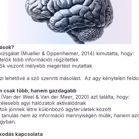
tások?
vizsgálat (Mueller & Oppenheimer, 2014) kimutatta, hogy:
telők több információt rögzítettek
lők viszont mélyebb megértést mutattak
i lehetővé a szó szerinti másolást. Az agy kénytelen feldo
em csak több, hanem gazdagabb
(Van der Weel & Van der Meer, 2020) azt találta, hogy:
élesebb agyi hálózatok aktiválódnak
ok jönnek létre különböző agyterületek között
 a tanulás nem az információ mennyiségén múlik, hanem az
 agyban.
kodás kapcsolata