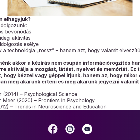
en elhagyjuk?
n dolgozunk:
os bevonódás
degi aktivitás
ldolgozás esélye
y a technológia „rossz” – hanem azt, hogy valamit elveszít
nénk akkor a kézírás nem csupán információrögzítés ha
re aktiválja a mozgást, látást, nyelvet és memóriát. Ez 
 hogy kézzel vagy géppel írjunk, hanem az, hogy mikor
óban meg akarunk érteni és meg akarunk jegyezni valami
 (2014) – Psychological Science
 Meer (2020) – Frontiers in Psychology
012) – Trends in Neuroscience and Education