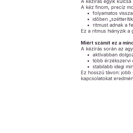
A kézírás egyik kulcsa
A kéz finom, precíz mo
folyamatos vissza
időben „szétteríti
ritmust adnak a f
Ez a ritmus hiányzik a 
Miért számít ez a mi
A kézírás során az agy
aktívabban dolgoz
több érzékszervi 
stabilabb idegi mi
Ez hosszú távon: jobb 
kapcsolatokat eredmén