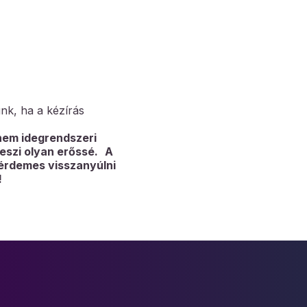
ünk, ha a kézírás
nem idegrendszeri
teszi olyan erőssé. A
 érdemes visszanyúlni
t!