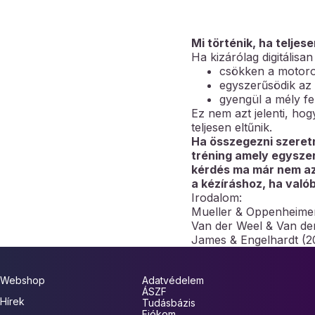
Mi történik, ha teljes
Ha kizárólag digitálisa
csökken a motor
egyszerűsödik az i
gyengül a mély fe
Ez nem azt jelenti, hog
teljesen eltűnik.
Ha összegezni szeret
tréning amely egyszer
kérdés ma már nem az,
a kézíráshoz, ha val
Irodalom:
Mueller & Oppenheimer
Van der Weel & Van der
James & Engelhardt (2
Webshop
Adatvédelem
ÁSZF
Hírek
Tudásbázis
Fiókom