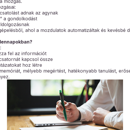
 a mozgás.
zgásai:
csatolást adnak az agynak
k” a gondolkodást
eldolgozásnak
gépelésből, ahol a mozdulatok automatizáltak és kevésbé di
ndennapokban?
:
za fel az információt
csatornát kapcsol össze
ntázatokat hoz létre
memóriát, mélyebb megértést, hatékonyabb tanulást, erőse
yez.