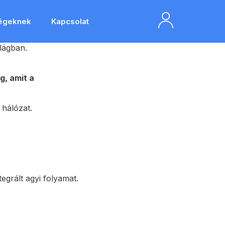
égeknek
Kapcsolat
ilágban.
g, amit a
 hálózat.
egrált agyi folyamat.