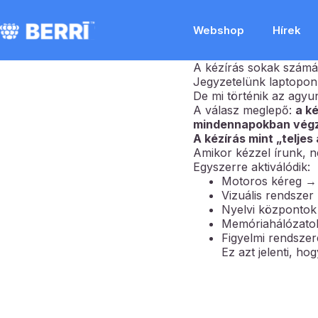
Webshop
Hírek
A kézírás sokak számár
Jegyzetelünk laptopon,
De mi történik az agy
A válasz meglepő:
a k
mindennapokban vég
A kézírás mint „telje
Amikor kézzel írunk, n
Egyszerre aktiválódik:
Motoros kéreg → 
Vizuális rendszer
Nyelvi központok 
Memóriahálózatok
Figyelmi rendsze
Ez azt jelenti, h