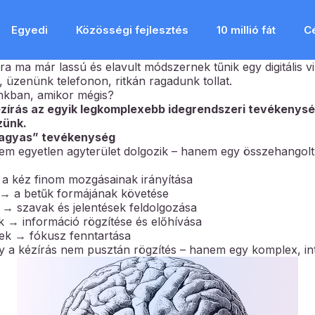
Egyedi
Közösségi fejlesztés
10 millió fát
C
a ma már lassú és elavult módszernek tűnik egy digitális v
 üzenünk telefonon, ritkán ragadunk tollat.
unkban, amikor mégis?
ézírás az egyik legkomplexebb idegrendszeri tevékenysé
zünk.
s agyas” tevékenység
em egyetlen agyterület dolgozik – hanem egy összehangolt
a kéz finom mozgásainak irányítása
 → a betűk formájának követése
→ szavak és jelentések feldolgozása
 → információ rögzítése és előhívása
rek → fókusz fenntartása
ogy a kézírás nem pusztán rögzítés – hanem egy komplex, int